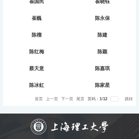
崔国民
崔晓钰
崔巍
陈永保
陈榴
陈建
陈红梅
陈颖
蔡天意
陈嘉琪
陈冰虹
陈家星
首页
上一页
下一页
尾页
页码：
1
/
12
跳转