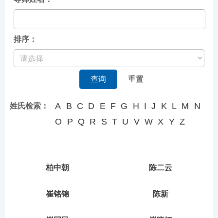
排序：
查询
重置
A
B
C
D
E
F
G
H
I
J
K
L
M
N
姓氏检索：
O
P
Q
R
S
T
U
V
W
X
Y
Z
柏中朝
陈二云
崔铭锦
陈新