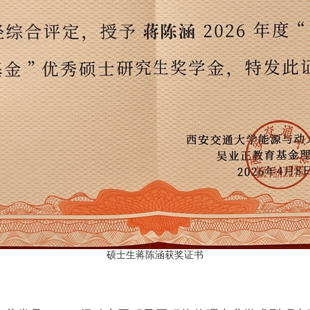
硕士生蒋陈涵获奖证书