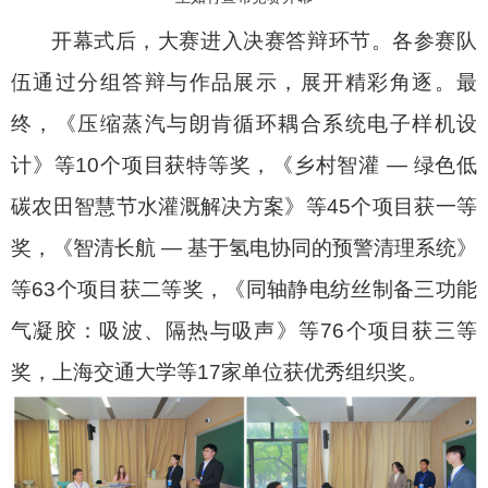
开幕式后，大赛进入决赛答辩环节。各参赛队
伍通过分组答辩与作品展示，展开精彩角逐。最
终，《压缩蒸汽与朗肯循环耦合系统电子样机设
计》等
10
个项目获特等奖，《乡村智灌
—
绿色低
碳农田智慧节水灌溉解决方案》等
45
个项目获一等
奖，《智清长航
—
基于氢电协同的预警清理系统》
等
63
个项目获二等奖，《同轴静电纺丝制备三功能
气凝胶：吸波、隔热与吸声》等
76
个项目获三等
奖，上海交通大学等
17
家单位获优秀组织奖。