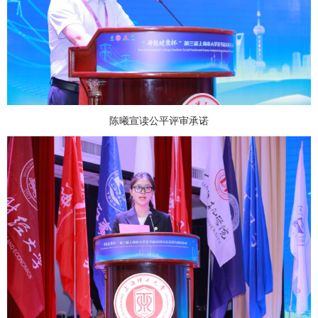
陈曦宣读公平评审承诺