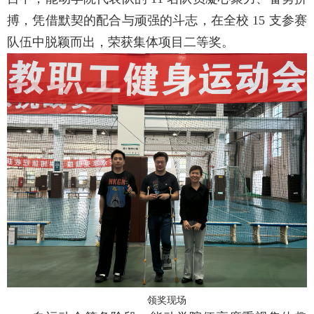
搏，凭借默契的配合与顽强的斗志，在全校 15 支参赛
队伍中脱颖而出，荣获集体项目二等奖。
领奖现场