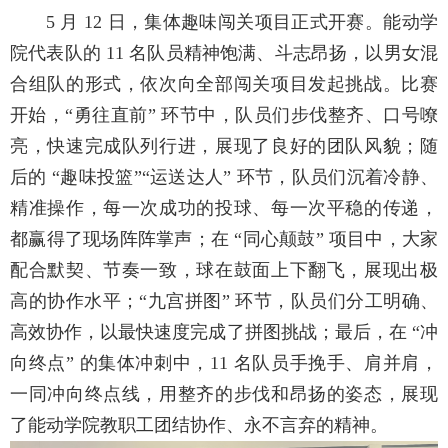
5 月 12 日，集体趣味闯关项目正式开赛。能动学
院代表队的 11 名队员精神饱满、斗志昂扬，以男女混
合组队的形式，依次向全部闯关项目发起挑战。比赛
开始，“勇往直前” 环节中，队员们步伐整齐、口号嘹
亮，快速完成队列行进，展现了良好的团队风貌；随
后的 “趣味投篮”“运送达人” 环节，队员们沉着冷静、
精准操作，每一次成功的投球、每一次平稳的传递，
都赢得了现场阵阵掌声；在 “同心颠鼓” 项目中，大家
配合默契、节奏一致，球在鼓面上下翻飞，展现出极
高的协作水平；“九宫拼图” 环节，队员们分工明确、
高效协作，以最快速度完成了拼图挑战；最后，在 “冲
向终点” 的集体冲刺中，11 名队员手挽手、肩并肩，
一同冲向终点线，用整齐的步伐和昂扬的姿态，展现
了能动学院教职工团结协作、永不言弃的精神。