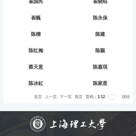
崔国民
崔晓钰
崔巍
陈永保
陈榴
陈建
陈红梅
陈颖
蔡天意
陈嘉琪
陈冰虹
陈家星
首页
上一页
下一页
尾页
页码：
1
/
12
跳转