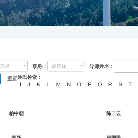
职称：
导师姓名：
姓氏检索：
重置
I
J
K
L
M
N
O
P
Q
R
S
T
柏中朝
陈二云
陈新
崔国民