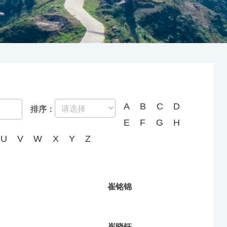
A
B
C
D
排序：
E
F
G
H
U
V
W
X
Y
Z
崔铭锦
崔晓钰