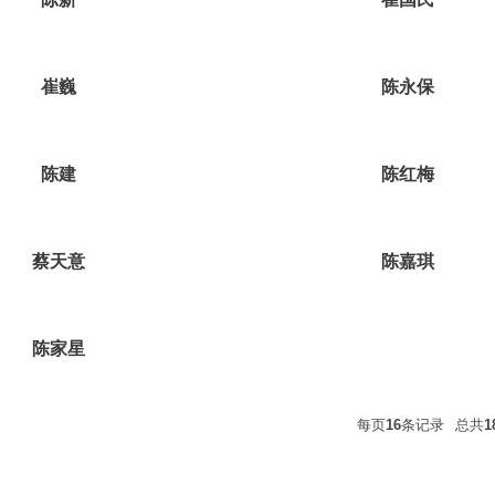
崔巍
陈永保
陈建
陈红梅
蔡天意
陈嘉琪
陈家星
每页
16
条记录
总共
1