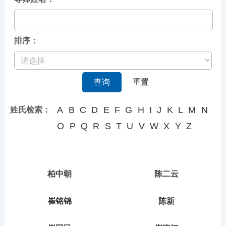
排序：
查询
重置
A
B
C
D
E
F
G
H
I
J
K
L
M
N
姓氏检索：
O
P
Q
R
S
T
U
V
W
X
Y
Z
柏中朝
陈二云
崔铭锦
陈新