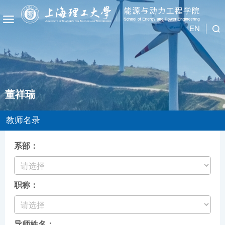
EN
董祥瑞
教师名录
系部：
职称：
导师姓名：