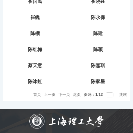
崔国民
崔晓钰
崔巍
陈永保
陈榴
陈建
陈红梅
陈颖
蔡天意
陈嘉琪
陈冰虹
陈家星
首页
上一页
下一页
尾页
页码：
1
/
12
跳转