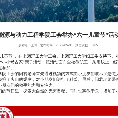
能源与动力工程学院工会举办“六一儿童节”活
发布者：王坤
发布时间：2021-05-31
浏览次数：
765
儿童节
”
，在上海理工大学工会、上海理工大学妇工委支持下，
了
“
小小考古家
”
亲子活动。该活动面向全校教职工，采用线上、线
庭参加。
学院工会的阳君老师首先通过视频的方式向小朋友们展示了恐龙
模拟了火山的爆发，对小朋友们进行了科普。最后，阳君老师带
小朋友们的动手能力和专注力。
们的节日里，探索大自然的无穷奥秘。同时也寓教于乐，增加了