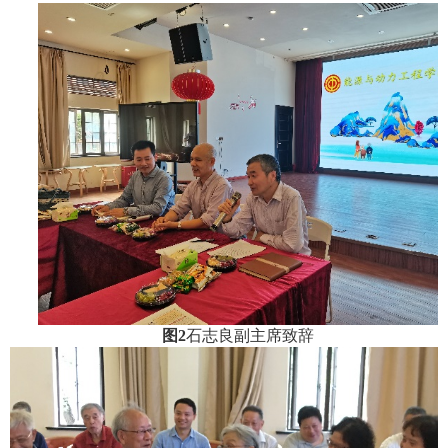
图
2
石志良副主席致辞