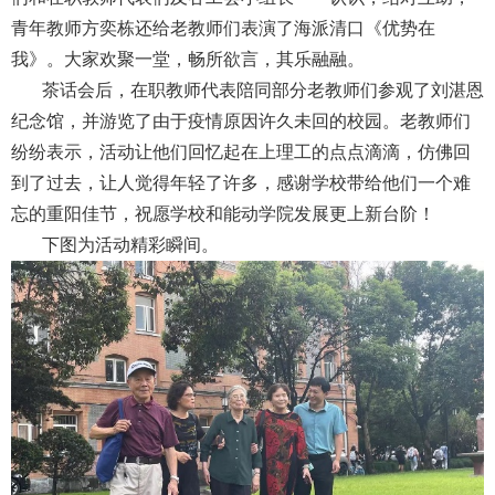
青年教师方奕栋还给老教师们表演了海派清口《优势在
我》。大家欢聚一堂，畅所欲言，其乐融融。
茶话会后，在职教师代表陪同部分老教师们参观了刘湛恩
纪念馆，并游览了由于疫情原因许久未回的校园。老教师们
纷纷表示，活动让他们回忆起在上理工的点点滴滴，仿佛回
到了过去，让人觉得年轻了许多，感谢学校带给他们一个难
忘的重阳佳节，祝愿学校和能动学院发展更上新台阶！
下图为活动精彩瞬间。