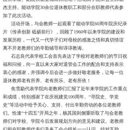
杰主持。能动学院
30
余位退休教职工和部分在职教师代表参
加了此次活动。
活动开场，与会教师一起观看了能动学院
60
周年院庆纪录
片《传承创新 砥砺前行》，回顾了
1960
年以来学院的建设和
发展历程，一代又一代学子们对母校的感激之情和真切情谊
离不开老教师们的辛勤辅导和谆谆教诲。
石志良代表学校工会首先表达了学校对老教师们的节日祝
福和问候，向一直以来大家对退管会工作的配合和支持表示
衷心的感谢，并强调今后会进一步做好敬老服务，让每一位
退休教师老有所养、老有所乐、老有所依！
焦雪勐代表学院向老教师们汇报了近年来学院的工作重点
和成绩，特别感谢了在庆祝建党
100
周年、“寻院史、学党
史”等活动中给予关心、支持、付出辛勤劳动的各位老教师
们。恰逢“十四五”开局之年，杨其国则侧重听取了与会老教
师们对学校、学院今后发展规划方向的意见和建议。老教师
们和在职教师代表们及各工会小组长一一认识，结对互助，