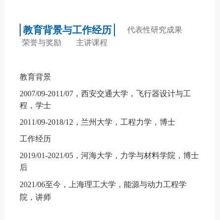
教育背景与工作经历
代表性研究成果
荣誉与奖励
主讲课程
教育背景
2
00
7/
09-20
11
/0
7
，西安交通大学，
飞行器设计与工
程
，学士
2
0
11/
09-201
8/12
，
兰州大学
，
工程力学
，博士
工作经历
2
01
9
/0
1
-20
21
/0
5
，河海大学，力学与材料学院，博士
后
2
02
1
/0
6
至今，上海理工大学，能源与动力工程学
院，讲师