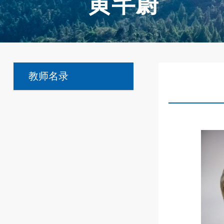
黄芊蔚
教师名录