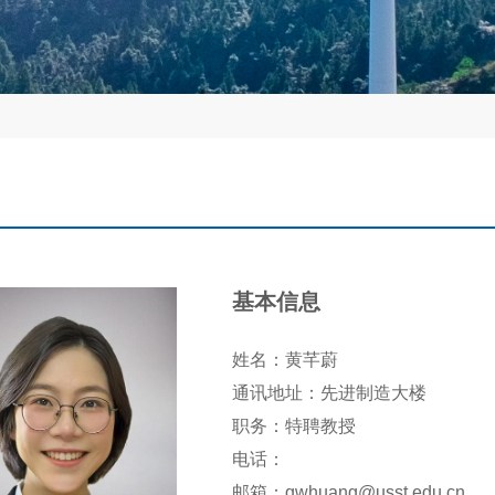
基本信息
姓名：黄芊蔚
通讯地址：先进制造大楼
职务：特聘教授
电话：
邮箱：qwhuang@usst.edu.cn