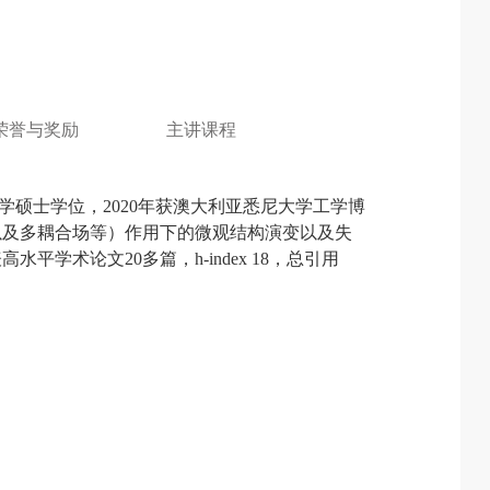
荣誉与奖励
主讲课程
学硕士学位，
2020
年获澳大利亚悉尼大学工学博
以及多耦合场等）作用下的微观结构演变以及失
表高水平学术论文
20
多篇，
h-index
18
，总引用