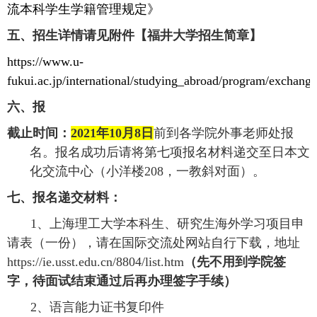
流本科学生学籍管理规定》
五、招生详情请见附件【福井大学招生简章】
https://www.u-
fukui.ac.jp/international/studying_abroad/program/exchange
六、报
截止时间：
2021
年
10
月
8
日
前到各学院外事老师处报
名。报名成功后请将第七项报名材料递交至日本文
化交流中心（小洋楼
208
，一教斜对面）。
七、报名递交材料：
1
、上海理工大学本科生、研究生海外学习项目申
请表（一份），请在国际交流处网站自行下载，地址
https://ie.usst.edu.cn/8804/list.htm
（先不用到学院签
字，待面试结束通过后再办理签字手续）
2
、语言能力证书复印件