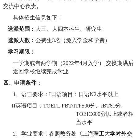
交流中心负责。
具体招生信息如下：
选派范围：
大三、大四本科生、研究生
选派人数：
公费生
3
名（免入学金和学费）
学习期限：
一学期或者两学期（
2022
年
4
月入学）
,
交换期满后
返回学校继续完成学业
四、申请条件：
1
、语言要求：
I
日语项目：日语
N2
水平以上
II
英语项目：
TOEFL PBT/ITP500
分、
iBT61
分、
TOEIC600
分以上或者相
当水平
2
、学业要求：参照教务处《
上海理工大学对外交