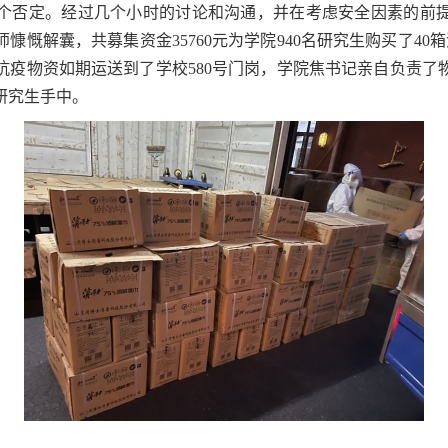
个否定。经过几个小时的讨论和沟通，并在考虑安全因素的前
师慷慨解囊，共募集资金
35760
元为学院
940
名研究生购买了
40
箱
抗疫物资如期运送到了学校
580
号门岗，学院焦书记亲自负责了
研究生手中。