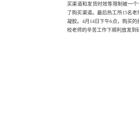
买渠道和发货时效等限制被一个
了购买渠道。最后热工所
15
名老
凝胶。
4
月
14
日下午
6
点，购买的
校老师的辛苦工作下顺利放发到