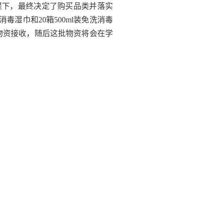
提下，最终决定了购买品类并落实
消毒湿巾和
20
箱
500ml
装免洗消毒
物资接收，随后这批物资将会在学