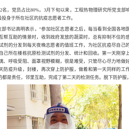
2
名，党员占比
80%
，
3
月下旬以来，工程热物理研究所党支部响
极投身于所在社区的抗疫志愿者工作。
”支部书记高明表示，“参加社区志愿者之后，每当看到全国各地
互帮互助的情景时，收到政府发放的蔬菜时，总有抑制不住的
试剂的分发到每天夜晚志愿者的值班工作，为社区抗疫尽自己
自己所在楼栋抗原检测试剂的分发、统计和回收。第一天刚穿
漓、呼吸受阻、面罩视野模糊，很是难受，只管尽心尽力地做
天防疫升级，封楼，再次穿上防护服，做着和第一天同样的工
的都是责任，邻里互助，完成了第二天的检测任务。脱下防护服