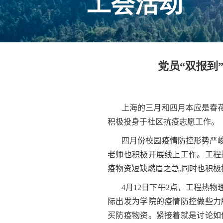
工会活动
党员“双报到
上海的三月和四月本应是春
积极投身于社区抗疫志愿工作。
四月份校园疫情防控形势严
老师也积极开展线上工作。工程
疫物资短缺燃眉之急
,
同时也积极
4
月
12
日下午
2
点，工程热物
际出发为学院的疫情防控做些力
买防疫物资。紧接着就是讨论如