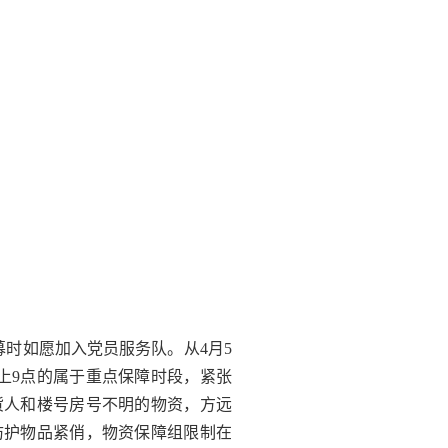
募时如愿加入党员服务队。从
4
月
5
上
9
点的属于重点保障时段，紧张
货人和楼号房号不明的物资，方远
防护物品紧俏，物资保障组限制在