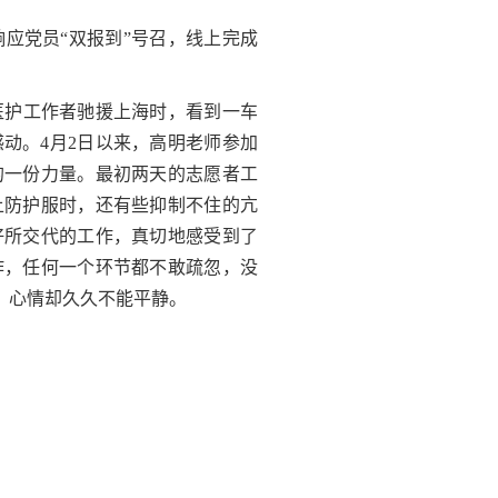
应党员“双报到”号召，线上完成
医护工作者驰援上海时，看到一车
感动。
4
月
2
日以来，高明老师参加
的一份力量。最初两天的志愿者工
上防护服时，还有些抑制不住的亢
好所交代的工作，真切地感受到了
作，任何一个环节都不敢疏忽，没
，心情却久久不能平静。