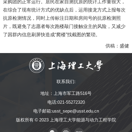
采购团的正常运行。
居民在家自测抗原的统计工作量很大，
在综合了现有统计方式的优缺点后，运用接龙方式上报每次
抗原检测情况，同时上传标注日期和房间号的抗原检测照
片，既避免了志愿者每次跑楼敲门接触业主的风险，又减少
了因群内信息刷屏快造成“爬楼”找截图的繁琐。
供稿：盛健
联系我们:
地址：上海市军工路516号
电话:021-55272320
电子邮箱:usst_sepe@usst.edu.cn
版权所有 © 2023 上海理工大学能源与动力工程学院