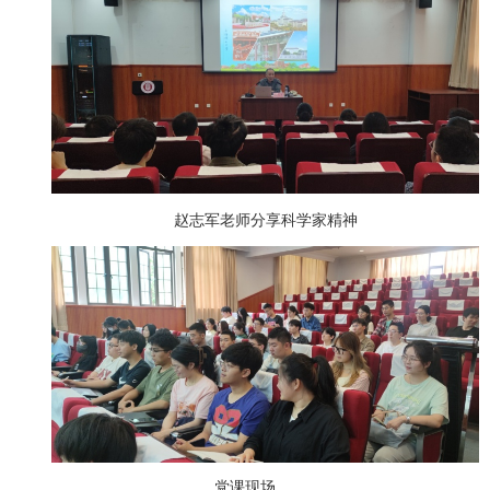
赵志军老师分享科学家精神
党课现场