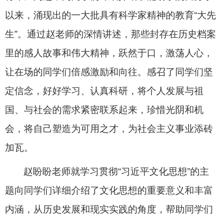
以来，涌现出的一大批具有科学家精神的教育“大先
生”。通过赵老师的深情讲述，那些封存在历史档案
里的感人故事和伟大精神，跃然于口，激荡人心，
让在场的同学们倍感激励和向往。感召了同学们坚
定信念，好好学习、认真科研，将个人发展与祖
国、与社会的需求紧密联系起来，珍惜光阴和机
会，将自己塑造为可用之才，为社会主义事业添砖
加瓦。
赵盼盼老师就学习贯彻“习近平文化思想”的主
题向同学们详细介绍了文化思想的重要意义和丰富
内涵，从历史发展和现实实践的角度，帮助同学们