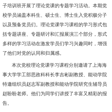
子培训班开展了理论党课的专题学习活动。本期党
校学员涵盖本科生、硕士生、博士生入党积极分子
以及预备党员们。理论党课学习课程的学习形式包
括专题讲座、专题研讨和汇报展演三个部分，形式
多样的学习活动在激发学员们学习兴趣同时，增强
了他们对党的认同和归属感。
本次党校理论党课学习课程分别邀请了上海海
事大学学工部思政科科长李吉彬副教授、能动学院
特邀组织员赵志军副教授和能动学院研究生辅导员
赵盼盼老师。他们为同学们讲授了丰富又精彩的报
告。