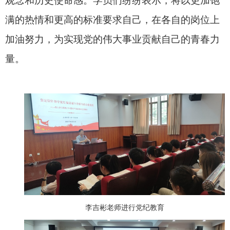
观念和历史使命感。学员们纷纷表示，将以更加饱
满的热情和更高的标准要求自己，在各自的岗位上
加油努力，为实现党的伟大事业贡献自己的青春力
量。
李吉彬老师进行党纪教育