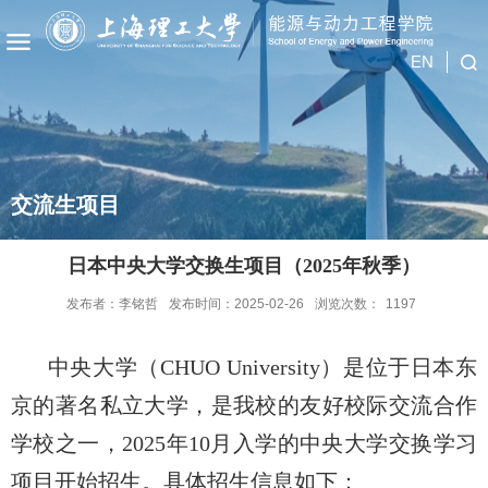
EN
交流生项目
日本中央大学交换生项目（2025年秋季）
发布者：李铭哲
发布时间：2025-02-26
浏览次数：
1197
中央
大学
（
CHUO
University）是
位于日本
东
京的著名私立
大学
，
是
我校的友好校际交流合作
学校之一
，
202
5
年
10
月入学的中央大学交换学习
项目开始招生。
具体招生信息如下：