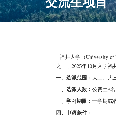
交流生项目
福井
大学
（
University o
之一
，
202
5
年
10
月入学福
一、
选派范围：
大二、大
二、
选派人数：
公费生
3
三、
学习期限：
一学期或
四、申请条件：