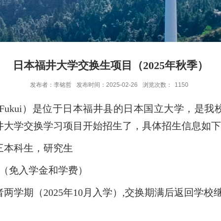
日本福井大学交换生项目（2025年秋季）
发布者：李铭哲
发布时间：2025-02-26
浏览次数：
1150
f Fukui）是
位于日本福井
县的
日本国立大学
，
是
我
井大学交换学习项目开始招生了，具体招生信息如
三本科生，研究生
名（免入学金和学费）
者两学期（
202
5
年
10
月入学）
,交换期满后返回学校