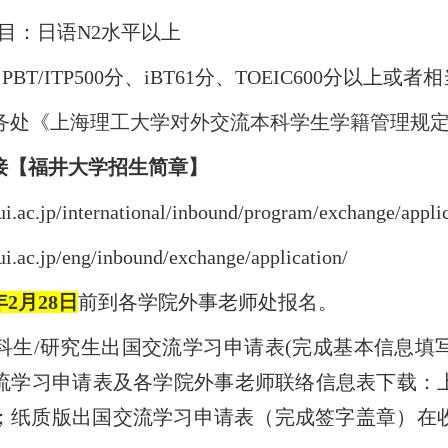
目：
日语
N2水平以上
L PBT/ITP500分、iBT61分、TOEIC600分以上或
务处
《
上海理工大学对外交流本科学生学籍管理规
接【福井大学招生简章】
ui.ac.jp/international/inbound/program/exchange/applic
i.ac.jp/eng/inbound/exchange/application/
年
2
月
28
日
前到各学院外事老师处报名。
科生
/研究生出国交流学习申请表(完成基本信息填
流学习申请表及各学院外事老师联络信息表下载：
；纸质版出国交流学习申请表（完成签字盖章）在