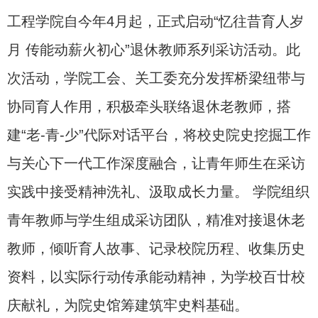
工程学院自今年
4
月起，正式启动
“
忆往昔育人岁
月 传能动薪火初心
”
退休教师系列采访活动。此
次活动，学院工会、关工委充分发挥桥梁纽带与
协同育人作用，积极牵头联络退休老教师，搭
建
“
老
-
青
-
少
”
代际对话平台，将校史院史挖掘工作
与关心下一代工作深度融合，让青年师生在采访
实践中接受精神洗礼、汲取成长力量。 学院组织
青年教师与学生组成采访团队，精准对接退休老
教师，倾听育人故事、记录校院历程、收集历史
资料，以实际行动传承能动精神，为学校百廿校
庆献礼，为院史馆筹建筑牢史料基础。