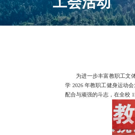
工会活动
为进一步丰富教职工文
学 2026 年教职工健身运
配合与顽强的斗志，在全校 