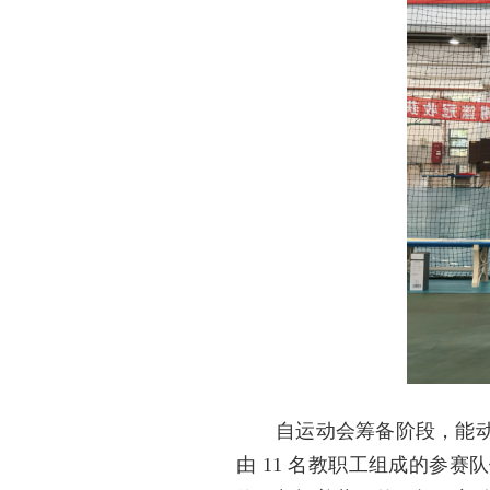
自运动会筹备阶段，能
由 11 名教职工组成的参