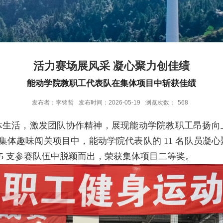
活力赛场展风采 凝心聚力创佳绩
能动学院教职工代表队在集体项目中斩获佳绩
发布者：李铭哲
发布时间：2026-05-19
浏览次数：
568
体生活，激发团队协作精神，展现能动学院教职工昂扬向
动会集体趣味闯关项目中，能动学院代表队的 11 名队员
15 支参赛队伍中脱颖而出，荣获集体项目二等奖。