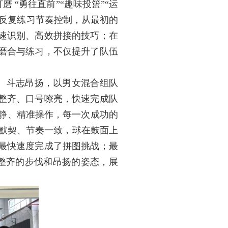
“勇往直前”“趣味投篮”“运
大家反复练习节奏控制，从最初的
快速识别、高效拼接的技巧；在
的磨合与练习，不仅提升了队伍
饱满、斗志昂扬，以男女混合组队
伐整齐、口号嘹亮，快速完成队
冷静、精准操作，每一次成功的
合默契、节奏一致，球在鼓面上
以最快速度完成了拼图挑战；最
用整齐的步伐和昂扬的姿态，展