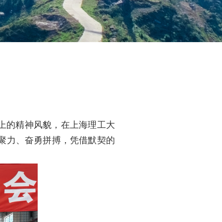
上的精神风貌，在上海理工大
凝心聚力、奋勇拼搏，凭借默契的