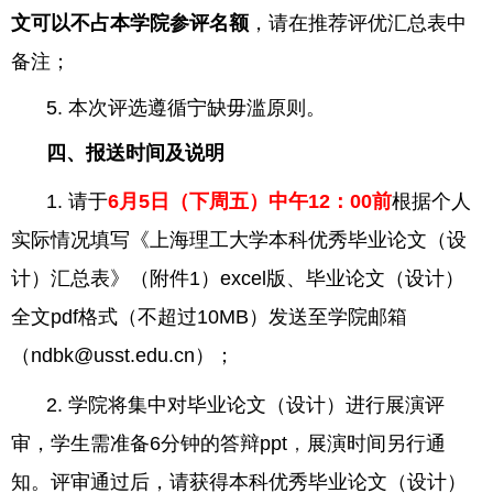
文可以不占本学院参评名额
，请在推荐评优汇总表中
备注；
5.
本次评选遵循宁缺毋滥原则。
四、报送时间及说明
1.
请
于
6
月
5
日（下周五）中午
12
：
00
前
根据个人
实际情况填写
《上海理工大学本科优秀毕业论文（设
计）汇总表》（附件
1
）
excel
版、毕业论文（设计）
全文
pdf
格式（不超过
10MB
）发送至学院邮箱
（
ndbk@usst.edu.cn
）；
2.
学院将集中对毕业论文（设计）进行展演评
审，学生需准备
6
分钟的答辩
ppt
，
展演时间另行通
知。评审通过后，请获得本科优秀毕业论文（设计）