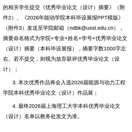
的相关学生提交《优秀毕业论文（设计）摘要》（附
件
2
）、《
2026
年能动学院本科毕设展报
PPT
模版》
（附件
3
）发送至学院邮箱（
ndbk@usst.edu.cn
），
摘要命名格式为学院
+
专业
+
姓名
+
学号
+
优秀毕业论文
（设计）摘要（本科毕设展报），摘要字数
1000
字左
右。若不提交，则视为放弃获评优秀毕业论文（设
计）；
3.
本次优秀作品将会入选
2026
届能源与动力工程
学院本科优秀毕业论文（设计）作品展；
4.
最终
2026
届上海理工大学本科优秀毕业论文
（设计）名单以教务处发文为准。